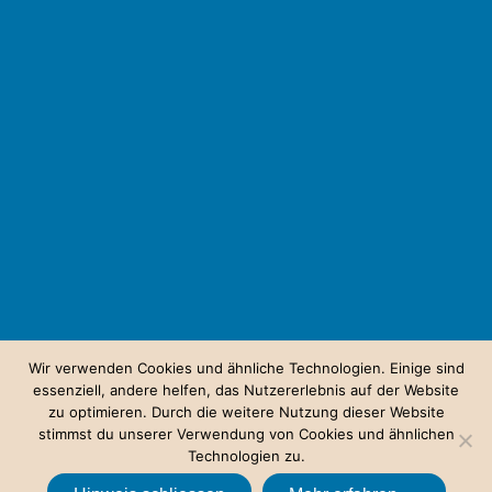
Zertifizierung
Geschäftszahlen
Stiftung Wendepunkt
Schlüsselring 10
CH-5037 Muhen
062 737 55 80
info@wende.ch
Wir verwenden Cookies und ähnliche Technologien. Einige sind
essenziell, andere helfen, das Nutzererlebnis auf der Website
zu optimieren. Durch die weitere Nutzung dieser Website
stimmst du unserer Verwendung von Cookies und ähnlichen
Technologien zu.
© 2026 Stiftung Wendepunkt – Die Erstellung dieser
Website wurde durch Teilnehmende unterstützt.